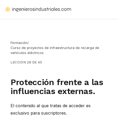
Saltar
al
IngenierosIndustriales.com
Formación
contenido
para
principal
ingenieros
y
Formación
/
arquitectos
Curso de proyectos de infraestructura de recarga de
que
vehículos eléctricos
proyectan
LECCIÓN 28 DE 45
instalaciones
Protección frente a las
influencias externas.
El contenido al que tratas de acceder es
exclusivo para suscriptores.