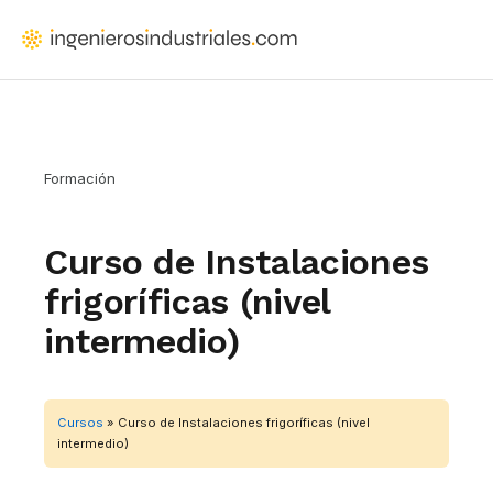
Saltar
al
IngenierosIndustriales.com
Formación
contenido
para
principal
ingenieros
y
Formación
arquitectos
que
proyectan
Curso de Instalaciones
instalaciones
frigoríficas (nivel
intermedio)
Cursos
»
Curso de Instalaciones frigoríficas (nivel
intermedio)