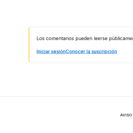
Interacciones
Los comentarios pueden leerse públicamente.
con
los
Iniciar sesión
Conocer la suscripción
lectores
AVISO