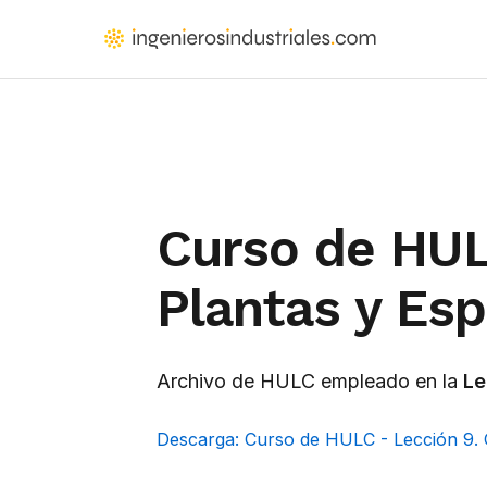
Saltar
al
IngenierosIndustriales.com
Formación
contenido
para
principal
ingenieros
y
arquitectos
que
Curso de HUL
proyectan
instalaciones
Plantas y Esp
Archivo de HULC empleado en la
Le
Descarga: Curso de HULC - Lección 9. 