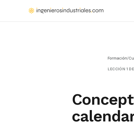
Saltar
al
IngenierosIndustriales.com
Formación
contenido
para
principal
ingenieros
y
arquitectos
Formación
/
Cu
que
proyectan
LECCIÓN 1 DE
instalaciones
Concept
calendar