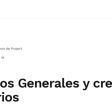
rso de Project
 16
os Generales y cre
ios