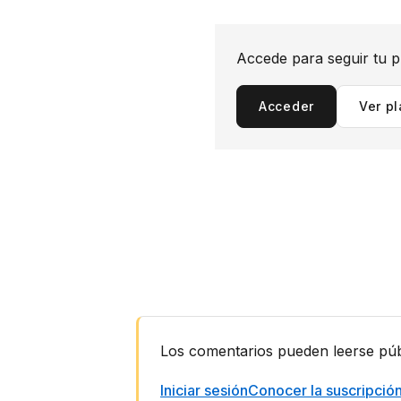
Accede para seguir tu p
Acceder
Ver p
Interacciones
Los comentarios pueden leerse públi
con
los
Iniciar sesión
Conocer la suscripció