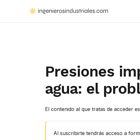
Saltar
al
IngenierosIndustriales.com
Formación
contenido
para
principal
ingenieros
y
arquitectos
que
Presiones imp
proyectan
instalaciones
agua: el prob
El contenido al que tratas de acceder es
Al suscribirte tendrás acceso a for