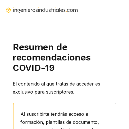
Saltar
al
IngenierosIndustriales.com
Formación
contenido
para
principal
ingenieros
y
Resumen de
arquitectos
recomendaciones
que
COVID-19
proyectan
instalaciones
El contenido al que tratas de acceder es
exclusivo para suscriptores.
Al suscribirte tendrás acceso a
formación, plantillas de documento,