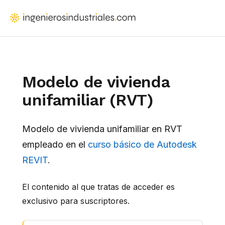
Saltar
al
IngenierosIndustriales.com
Formación
contenido
para
principal
ingenieros
y
Modelo de vivienda
arquitectos
unifamiliar (RVT)
que
proyectan
instalaciones
Modelo de vivienda unifamiliar en RVT
empleado en el
curso básico de Autodesk
REVIT
.
El contenido al que tratas de acceder es
exclusivo para suscriptores.